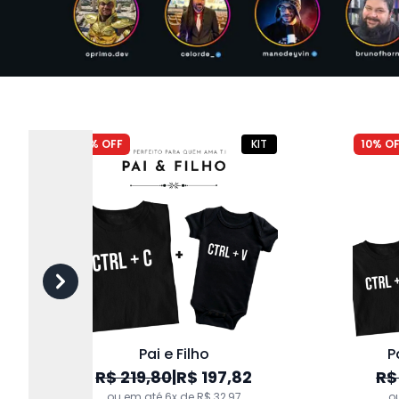
"Pai. Marido. Coding. Lenda." T.I
"Pa
R$ 109,90
ou em até 6x de R$ 18,32
o
10% OFF
KIT
10% O
Pai e Filho
P
R$ 219,80
|
R$ 197,82
R$
"Eu guardo todas as minhas piadas de pai em um dad-a-base" T.I
"import 
ou em até 6x de R$ 32,97
o