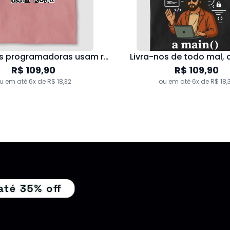
As quartas programadoras usam rosa
Livra-nos de todo mal, 
R$ 109,90
R$ 109,90
u em até 6x de R$ 18,32
ou em até 6x de R$ 18,
Pai e Filho
Pai e Filho(a)
 219,80
|
R$ 197,82
R$ 219,80
|
R$ 197
u em até 6x de R$ 32,97
ou em até 6x de R$ 32,
Desconto único