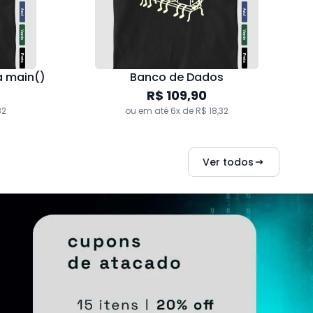
a main()
Banco de Dados
R$ 109,90
32
ou em até 6x de R$ 18,32
Namorados de Programa
,82
R$ 219,80
|
R$ 197,82
97
ou em até 6x de R$ 32,97
Ultimas brancas
Ver todos