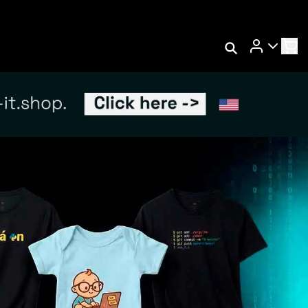
Rastrear Meu
Pedido
s
Trocar Meu Pedido
Avaliar Meu Pedido
Entrar | Cadastrar