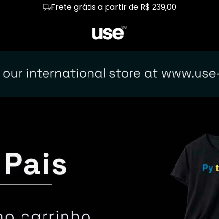
Frete grátis a partir de R$ 239,00
Primeira troca sem custo
 Básicas
Regata
Linux!
Cropped
Redes
ckend
Hoodie Moletom
Front-end
Suéter Moletom
Produtos
malista
Dia dos Pais
Dia das Mãe
dware
Segurança
Pets e T.I
IA
Gênios T.I
Kit