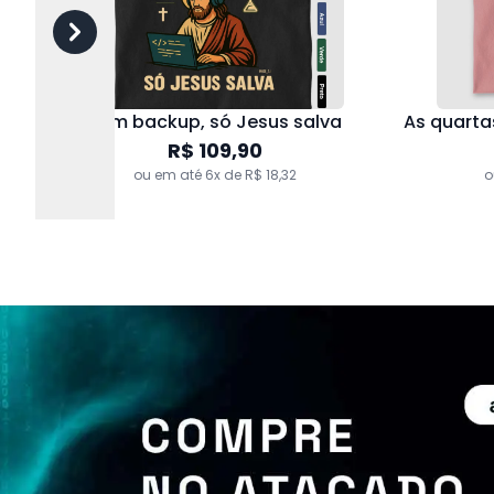
Sem backup, só Jesus salva
R$ 109,90
ou em até 6x de R$ 18,32
o
Pai e Filha
R$ 219,80
|
R$ 197,82
R$
ou em até 6x de R$ 32,97
o
Pouco estoque