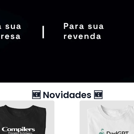
também fez um backup”
Você ja abriu o cha
R$ 109,90
R$ 109,90
u em até 6x de R$ 18,32
ou em até 6x de R$ 18,
Ultimas pretas
🆕 Novidades 🆕
The Not found
git "o melhor pai
R$ 109,90
R$ 109,90
u em até 6x de R$ 18,32
ou em até 6x de R$ 18,