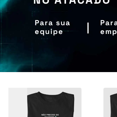
Garota de Programa
“Deus 
R$ 109,90
ou em até 6x de R$ 18,32
o
Ultimas pretas
VLANS - Off the firewall II
R$ 109,90
ou em até 6x de R$ 18,32
o