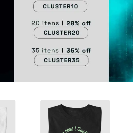
mado?
Rollback
R$ 109,90
32
ou em até 6x de R$ 18,32
Ultimas peças
"
Já reiniciou a máquina?
R$ 109,90
32
ou em até 6x de R$ 18,32