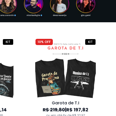
"Algumas pessoas me chamam de programador. As mais importantes me chamam de pai" - T.I
"The CodeFather" T.I
R$ 109,90
32
ou em até 6x de R$ 18,32
KIT
10% OFF
KIT
Garota de T.I
,14
R$ 219,80
|
R$ 197,82
“Pai& Debug& Rotina& Tecnologia” T.I
Não preciso de ChatGPT, meu pai sabe de tudo
36
ou em até 6x de R$ 32,97