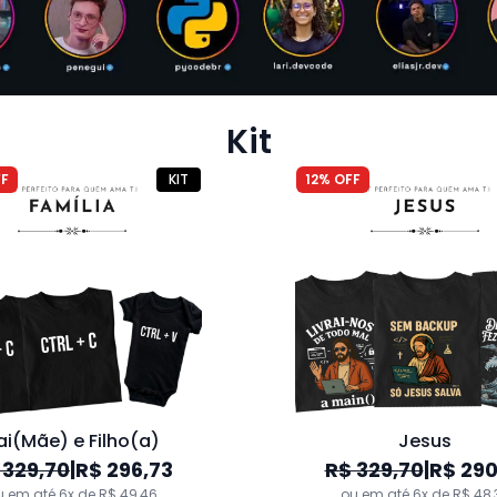
i de Tecnologia" T.I
R$ 109,90
R$ 109,90
Kit
u em até 6x de R$ 18,32
ou em até 6x de R$ 18,
FF
KIT
12% OFF
ai(Mãe) e Filho(a)
Jesus
 329,70
|
R$ 296,73
R$ 329,70
|
R$ 290
{ olhos } from 'Papai'" T.I
u em até 6x de R$ 49,46
ou em até 6x de R$ 48,