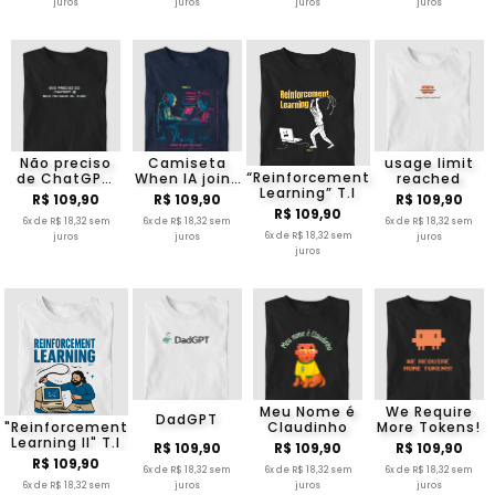
juros
juros
juros
juros
Não preciso
Camiseta
usage limit
“Reinforcement
de ChatGPT,
When IA joins
reached
Learning” T.I
meu pai sabe
the team
R$ 109,90
R$ 109,90
R$ 109,90
de tudo
100% algodão
R$ 109,90
6x de R$ 18,32 sem
6x de R$ 18,32 sem
T.I
6x de R$ 18,32 sem
6x de R$ 18,32 sem
juros
juros
juros
juros
Meu Nome é
We Require
DadGPT
"Reinforcement
Claudinho
More Tokens!
Learning II" T.I
R$ 109,90
R$ 109,90
R$ 109,90
R$ 109,90
6x de R$ 18,32 sem
6x de R$ 18,32 sem
6x de R$ 18,32 sem
6x de R$ 18,32 sem
juros
juros
juros