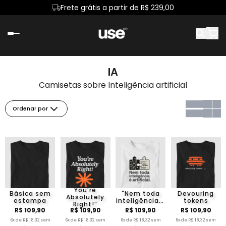
Frete grátis a partir de R$ 239,00
IA
Camisetas sobre Inteligência artificial
Ordenar por
You’re
Básica sem
"Nem toda
Devouring
Absolutely
estampa
inteligência é
tokens
Right!”
artificial II" T.I
R$ 109,90
R$ 109,90
R$ 109,90
R$ 109,90
6x de R$ 18,32 sem
6x de R$ 18,32 sem
6x de R$ 18,32 sem
6x de R$ 18,32 sem