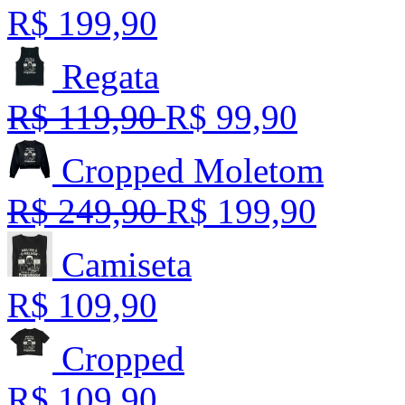
R$ 199,90
Regata
R$ 119,90
R$ 99,90
Cropped Moletom
R$ 249,90
R$ 199,90
Camiseta
R$ 109,90
Cropped
R$ 109,90