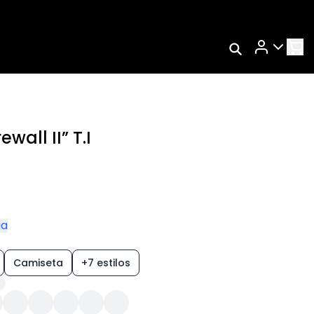
Rastrear Meu
Pedido
Trocar Meu Pedido
Avaliar Meu Pedido
ewall II” T.I
Entrar | Cadastrar
ga
Camiseta
+7 estilos