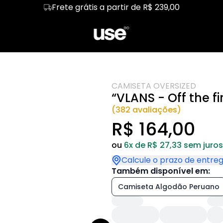
Frete grátis a partir de R$ 239,00
Básicas
Regata
Linux!
Cropped
Redes
kend
Hoodie Moletom
Front-end
Suéter Moletom
Produtos
malista
Dia dos Pais
Dia das Mães
CAMISETA OVERSIZED
dware
Segurança
Pets e T.I
“VLANS - Off the fir
IA
Gênios T.I
Kit
(382 avaliações)
R$ 164,00
ou
6x de R$ 27,33 sem juros
Calcule o prazo de entre
Também disponível em:
Camiseta Algodão Peruano