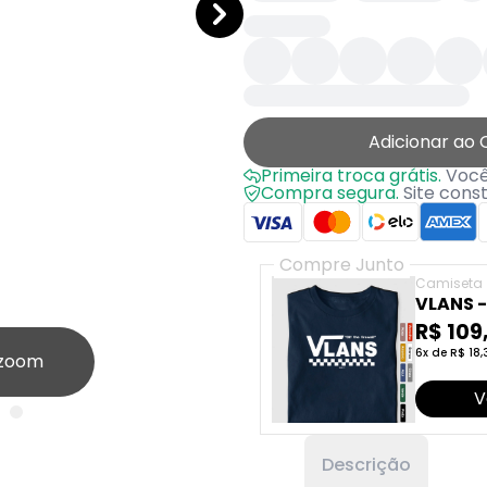
Adicionar ao 
Primeira troca grátis.
Você 
Compra segura.
Site cons
Compre Junto
Camiseta
VLANS - 
R$ 109
6x de R$ 18,
 zoom
V
Descrição