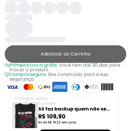
Adicionar ao Carrinho
Primeira troca grátis.
Você tem até 30 dias para
trocar o produto.
Compra segura.
Site construído para a sua
segurança.
Compre Junto
Camiseta
Só faz backup quem não se
garante no soco
R$ 109,90
6x de R$ 18,32 sem juros