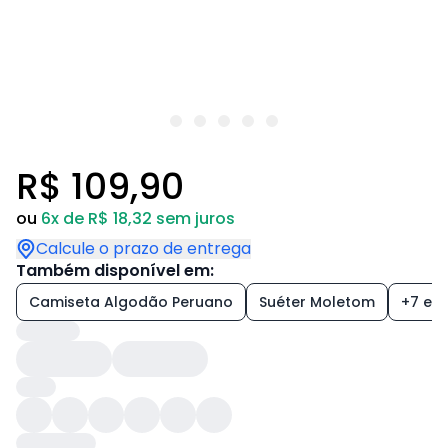
R$ 109,90
ou
6x de R$ 18,32 sem juros
Calcule o prazo de entrega
Também disponível em:
Camiseta Algodão Peruano
Suéter Moletom
+7 est