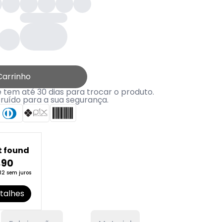
Carrinho
tem até 30 dias para trocar o produto.
truído para a sua segurança.
t found
,90
32 sem juros
talhes