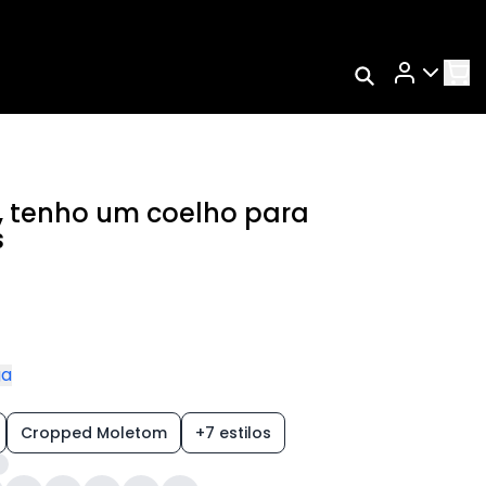
Rastrear Meu
Pedido
Trocar Meu Pedido
Avaliar Meu Pedido
r, tenho um coelho para
Entrar | Cadastrar
s
ga
Cropped Moletom
+7 estilos