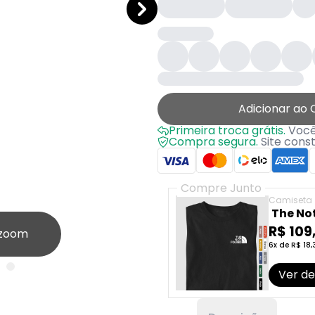
Adicionar ao 
Primeira troca grátis.
Você 
Compra segura.
Site cons
Compre Junto
Camiseta
The No
R$ 109
 zoom
6x de R$ 18,
Ver de