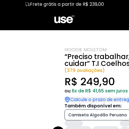
Frete grátis a partir de R$ 239,00
Básicas
Regata
Linux!
Cropped
Redes
kend
Hoodie Moletom
Front-end
Suéter Moletom
Produtos
malista
Dia dos Pais
Dia das Mães
HOODIE MOLETOM
dware
Segurança
Pets e T.I
“Preciso trabalha
IA
Gênios T.I
Kit
cuidar” T.I Coelho
(379 avaliações)
R$ 249,90
ou
6x de R$ 41,65 sem juros
Calcule o prazo de entre
Também disponível em:
Camiseta Algodão Peruano