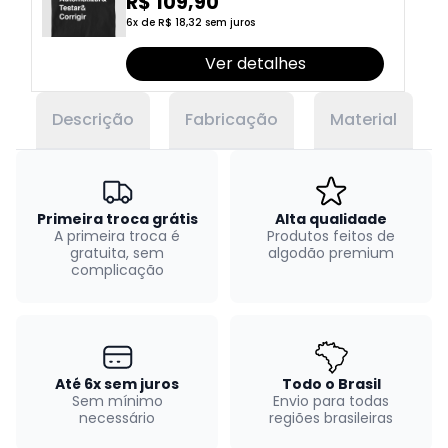
Testar & Corrigir” T.I
R$ 109,90
6x de R$ 18,32 sem juros
Ver detalhes
Descrição
Fabricação
Material
Primeira troca grátis
Alta qualidade
A primeira troca é
Produtos feitos de
gratuita, sem
algodão premium
complicação
Até 6x sem juros
Todo o Brasil
Sem mínimo
Envio para todas
necessário
regiões brasileiras