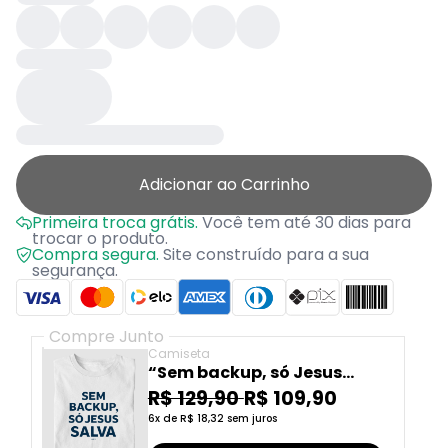
Adicionar ao Carrinho
Primeira troca grátis.
Você tem até 30 dias para
trocar o produto.
Compra segura.
Site construído para a sua
segurança.
Compre Junto
Camiseta
“Sem backup, só Jesus
salva III” T.I
R$ 129,90
R$ 109,90
6x de R$ 18,32 sem juros