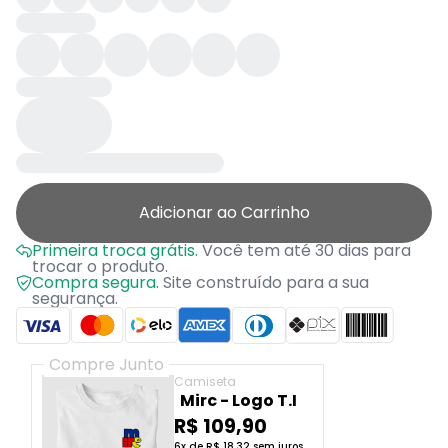
Adicionar ao Carrinho
Primeira troca grátis.
Você tem até 30 dias para
trocar o produto.
Compra segura.
Site construído para a sua
segurança.
Compre Junto
Camiseta
Mirc - Logo T.I
R$ 109,90
6x de R$ 18,32 sem juros