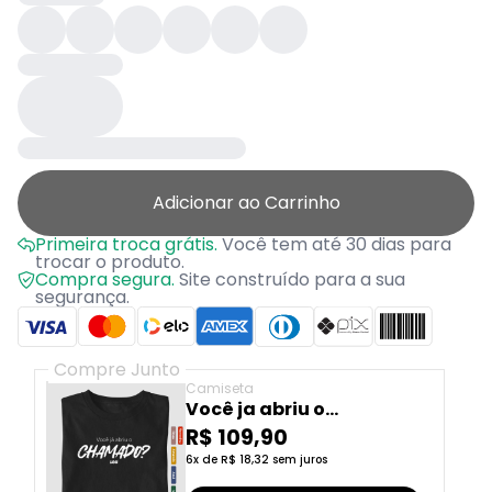
Adicionar ao Carrinho
Primeira troca grátis.
Você tem até 30 dias para
trocar o produto.
Compra segura.
Site construído para a sua
segurança.
Compre Junto
Camiseta
Você ja abriu o
chamado?
R$ 109,90
6x de R$ 18,32 sem juros