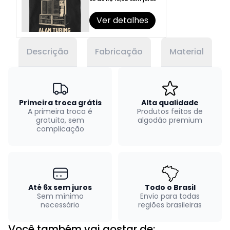
Ver detalhes
Descrição
Fabricação
Material
Primeira troca grátis
Alta qualidade
A primeira troca é
Produtos feitos de
gratuita, sem
algodão premium
complicação
Até 6x sem juros
Todo o Brasil
Sem mínimo
Envio para todas
necessário
regiões brasileiras
Você também vai gostar de: