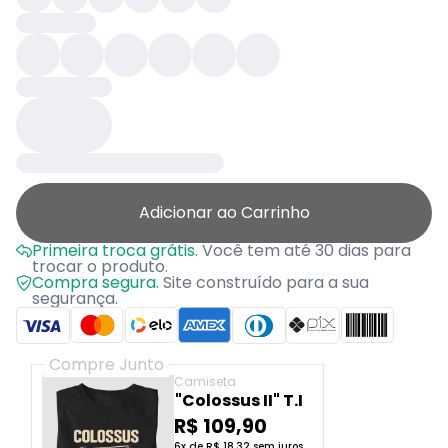
Adicionar ao Carrinho
Primeira troca grátis.
Você tem até 30 dias para
trocar o produto.
Compra segura.
Site construído para a sua
segurança.
Compre Junto
Camiseta
"Colossus II" T.I
R$ 109,90
6x de R$ 18,32 sem juros